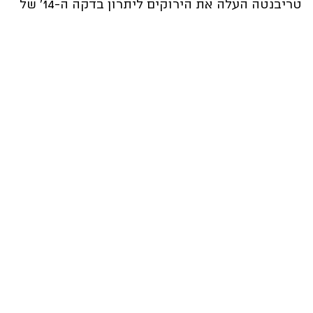
טריבנטה העלה את הירוקים ליתרון בדקה ה-14' של
המשחק, זיקרי מנגד השווה בדקה ה-38'. צילום:
ראובן כהן, מכבי חיפה
לסיקור המשחק >>>
לחצו כאן
ה-11 שלנו לדרבי: