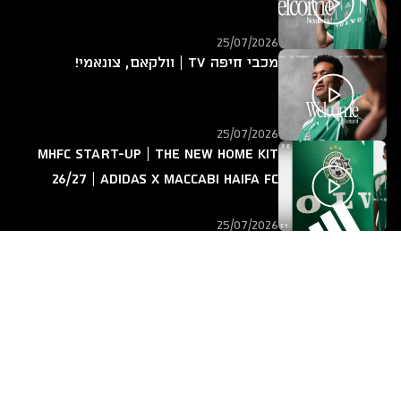
25/07/2026
מכבי חיפה TV | וולקאם, צונאמי!
25/07/2026
MHFC START-UP | The new home kit
26/27 | adidas x Maccabi Haifa FC
25/07/2026
מכבי חיפה TV | אחד על אחד עם ירין
לוי
14/07/2026
חזרה