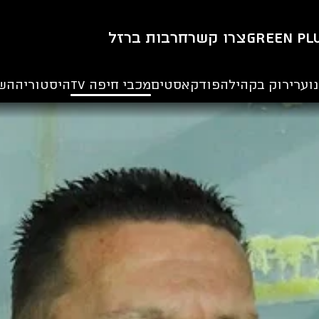
Green Pl
צרו קשר
חרבות ברזל
וער
ירוק בקהילה
פודקאסטים
מכבי חיפה TV
היסטוריה
הש