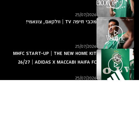
25/07/2026
מכבי חיפה TV | וולקאם, צונאמי!
25/07/2026
MHFC START-UP | The new home kit
26/27 | adidas x Maccabi Haifa FC
25/07/2026
מכבי חיפה TV | אחד על אחד עם ירין
לוי
14/07/2026
חזרה