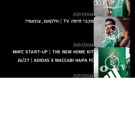
25/07/2026
מכבי חיפה TV | וולקאם, צונאמי!
25/07/2026
MHFC START-UP | The new home kit
26/27 | adidas x Maccabi Haifa FC
25/07/2026
מכבי חיפה TV | אחד על אחד עם ירין
לוי
14/07/2026
חזרה