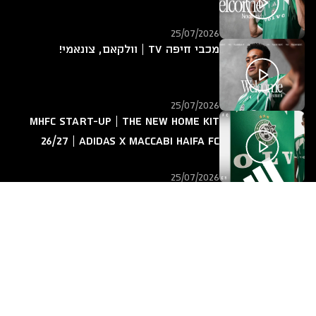
25/07/2026
מכבי חיפה TV | וולקאם, צונאמי!
25/07/2026
MHFC START-UP | The new home kit
26/27 | adidas x Maccabi Haifa FC
25/07/2026
מכבי חיפה TV | אחד על אחד עם ירין
לוי
14/07/2026
חזרה