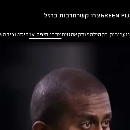
Green Pl
צרו קשר
חרבות ברזל
וער
ירוק בקהילה
פודקאסטים
מכבי חיפה TV
היסטוריה
הש