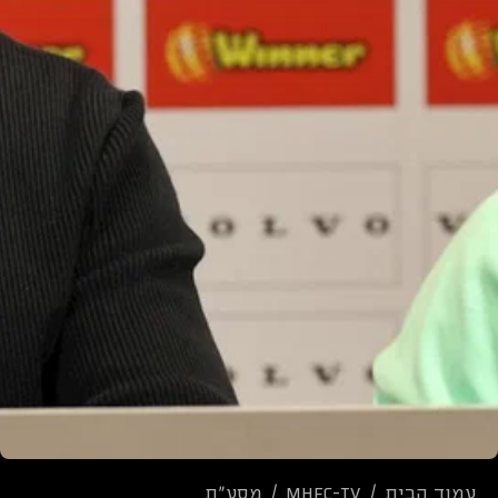
עמוד הבית
/
mhfc-tv
/
מסע"ת