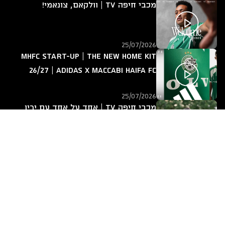
מכבי חיפה TV | וולקאם, צונאמי!
25/07/2026
MHFC START-UP | The new home kit
26/27 | adidas x Maccabi Haifa FC
25/07/2026
מכבי חיפה TV | אחד על אחד עם ירין
לוי
14/07/2026
חזרה