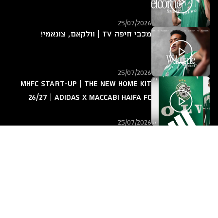
25/07/2026
מכבי חיפה TV | וולקאם, צונאמי!
25/07/2026
MHFC START-UP | The new home kit
26/27 | adidas x Maccabi Haifa FC
25/07/2026
מכבי חיפה TV | אחד על אחד עם ירין
לוי
14/07/2026
חזרה