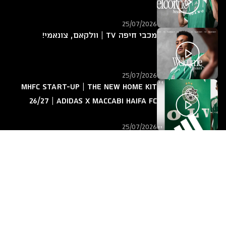
25/07/2026
מכבי חיפה TV | וולקאם, צונאמי!
25/07/2026
MHFC START-UP | The new home kit
26/27 | adidas x Maccabi Haifa FC
25/07/2026
מכבי חיפה TV | אחד על אחד עם ירין
לוי
14/07/2026
חזרה