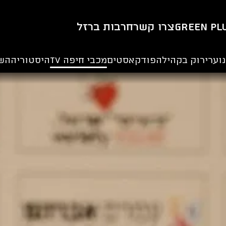
Green Pl
צרו קשר
חרבות ברזל
וער
ירוק בקהילה
פודקאסטים
מכבי חיפה TV
היסטוריה
הש