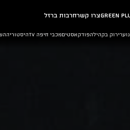
Green Pl
צרו קשר
חרבות ברזל
וער
ירוק בקהילה
פודקאסטים
מכבי חיפה TV
היסטוריה
הש