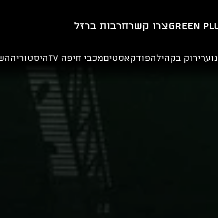
Green Pl
צרו קשר
חרבות ברזל
וער
ירוק בקהילה
פודקאסטים
מכבי חיפה TV
היסטוריה
הש